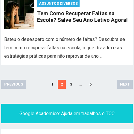
ASSUNTOS DIVERSOS
Tem Como Recuperar Faltas na
Escola? Salve Seu Ano Letivo Agora!
Bateu o desespero com o número de faltas? Descubra se
tem como recuperar faltas na escola, o que diz a lei e as
estratégias práticas para não reprovar de ano…
Paginação
PREVIOUS
1
2
3
…
6
NEXT
de
posts
Google Academico: Ajuda em trabalhos e TCC