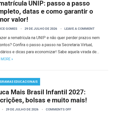
matrícula UNIP: passo a passo
mpleto, datas e como garantir o
nor valor!
ICE GOMES
29 DE JULHO DE 2026
LEAVE A COMMENT
azer a rematrícula na UNIP e não quer perder prazos nem
ntos? Confira o passo a passo na Secretaria Virtual,
ndários e dicas para economizar! Sabe aquela virada de…
 MORE »
GRAMAS EDUCACIONAIS
ca Mais Brasil Infantil 2027:
crições, bolsas e muito mais!
29 DE JULHO DE 2026
COMMENTS OFF