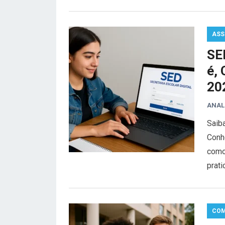
ASS
SED
é,
20
ANAL
Saiba
Conhe
como 
prat
COM