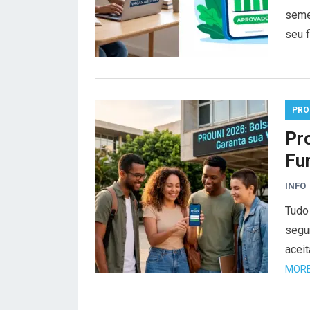
seme
seu 
PRO
Pr
Fu
INFO
Tudo
segu
acei
MORE