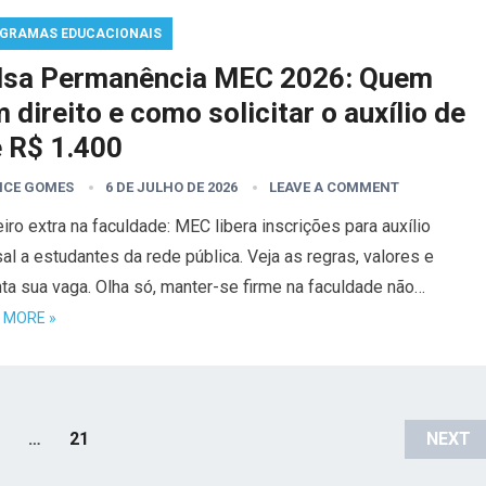
GRAMAS EDUCACIONAIS
lsa Permanência MEC 2026: Quem
 direito e como solicitar o auxílio de
é R$ 1.400
ICE GOMES
6 DE JULHO DE 2026
LEAVE A COMMENT
iro extra na faculdade: MEC libera inscrições para auxílio
l a estudantes da rede pública. Veja as regras, valores e
ta sua vaga. Olha só, manter-se firme na faculdade não…
 MORE »
…
21
NEXT