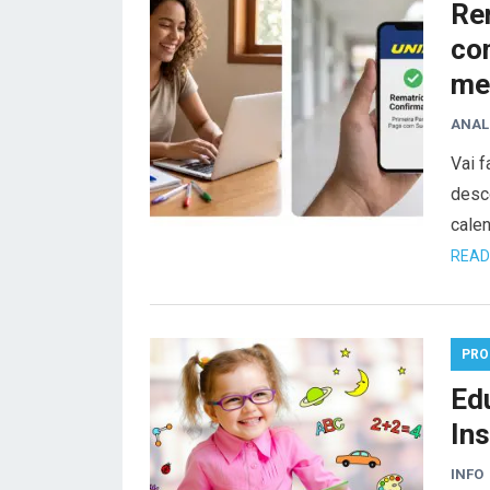
Re
co
me
ANAL
Vai f
desco
cale
READ
PRO
Edu
Ins
INFO