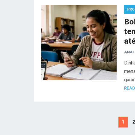
PRO
Bo
tem
at
ANAL
Dinhe
mensa
garan
READ
Paginação
1
2
de