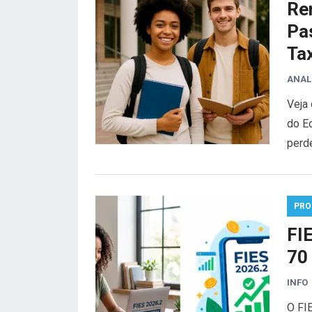
Re
Pa
Ta
ANAL
Veja
do E
perd
PRO
FI
70
INFO
O FI