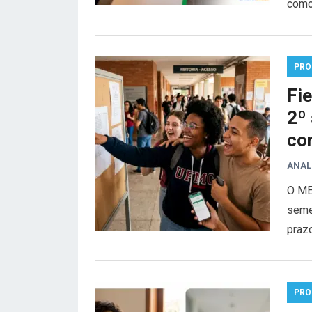
como 
PRO
Fie
2º 
co
ANAL
O MEC
seme
praz
PRO