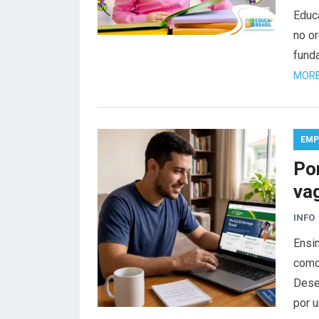
Educa
no o
fund
MORE
EMP
Po
va
INFO
Ensi
como
Dese
por 