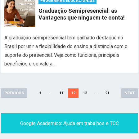
PROGRAMAS EDUCACIONAIS
Graduação Semipresencial: as
Vantagens que ninguem te conta!
A graduação semipresencial tem ganhado destaque no
Brasil por unir a flexibilidade do ensino a distância com o
suporte do presencial. Veja como funciona, principais
benefícios e se vale a…
Paginação
PREVIOUS
1
…
11
12
13
…
21
NEXT
de
posts
Google Academico: Ajuda em trabalhos e TCC