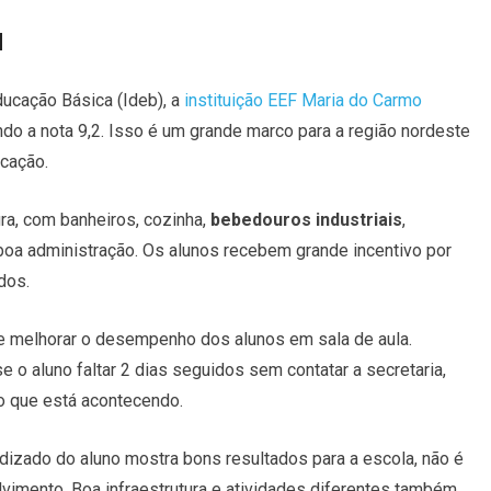
l
ucação Básica (Ideb)
, a
instituição EEF Maria do Carmo
ando a nota 9,2. Isso é um grande marco para a região nordeste
ucação.
a, com banheiros, cozinha,
bebedouros industriais
,
 boa administração. Os alunos recebem grande incentivo por
dos.
 melhorar o desempenho dos alunos em sala de aula.
 o aluno faltar 2 dias seguidos sem contatar a secretaria,
 o que está acontecendo.
izado do aluno mostra bons resultados para a escola, não é
lvimento. Boa infraestrutura e atividades diferentes também