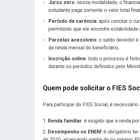
Juros zero
: nessa modalidade, o financia
estudante paga somente o valor total fina
Período de carência
: após concluir o cu
permitindo que ele encontre estabilidade
Parcelas acessíveis
: o saldo devedor 
da renda mensal do beneficiário;
Inscrição online
: todo o processo é feito
durante os períodos definidos pelo Minis
Quem pode solicitar o FIES Soc
Para participar do FIES Social, é necessário 
Renda familiar
: é exigido que a renda po
Desempenho no ENEM
: é obrigatório t
de 2010, alcançando média de no mínimo 450