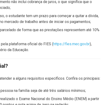
mento não inclui cobrança de juros, o que significa que o
nciado;
rso, o estudante tem um prazo para começar a quitar a dívida,
 no mercado de trabalho antes de iniciar os pagamentos;
é parcelado de forma que as prestações representem até 10%
 pela plataforma oficial do FIES (
https://fies.mec.gov.br
),
tério da Educação.
ial?
atender a alguns requisitos específicos. Confira os principais:
r pessoa na família seja de até três salários mínimos;
er realizado o Exame Nacional do Ensino Médio (ENEM) a partir
 pontos e nota acima de zero na redação;