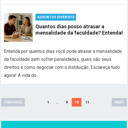
ASSUNTOS DIVERSOS
Quantos dias posso atrasar a
mensalidade da faculdade? Entenda!
Entenda por quantos dias você pode atrasar a mensalidade
da faculdade sem sofrer penalidades, quais são seus
direitos e como negociar com a instituição. Esclareça tudo
agora! A vida do…
Paginação
PREVIOUS
1
…
9
10
11
NEXT
de
posts