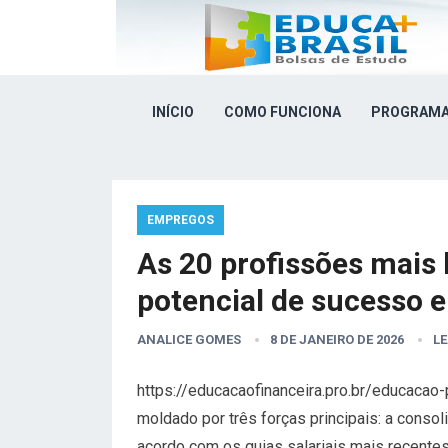
INÍCIO
COMO FUNCIONA
PROGRAMA
EMPREGOS
As 20 profissões mais
potencial de sucesso 
ANALICE GOMES
8 DE JANEIRO DE 2026
L
https://educacaofinanceira.pro.br/educaca
moldado por três forças principais: a consol
acordo com os guias salariais mais recentes