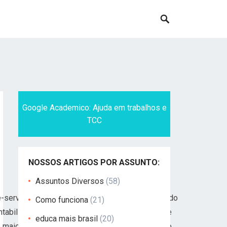
Google Academico: Ajuda em trabalhos e
TCC
NOSSOS ARTIGOS POR ASSUNTO:
Assuntos Diversos
(58)
ue-serve/ mercado de trabalho em 2026 está sendo
Como funciona
(21)
entabilidade) e o envelhecimento populacional. De
educa mais brasil
(20)
 os maiores contracheques não é apenas o domínio