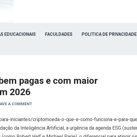
S EDUCACIONAIS
FACULDADES
POLITICA DE PRIVACIDADE
 bem pagas e com maior
em 2026
EAVE A COMMENT
o-para-iniciantes/criptomoeda-o-que-e-como-funciona-e-para-q
idação da Inteligência Artificial, a urgência da agenda ESG (sust
 (como Robert Half e Michael Page), o diferencial para atingir