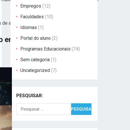
Empregos
(12)
Faculdades
(10)
 de alto crescimento.
Idiomas
(1)
so em 2026
Portal do aluno
(2)
Programas Educacionais
(74)
Sem categoria
(1)
Uncategorized
(7)
PESQUISAR:
Pesquisar
por: