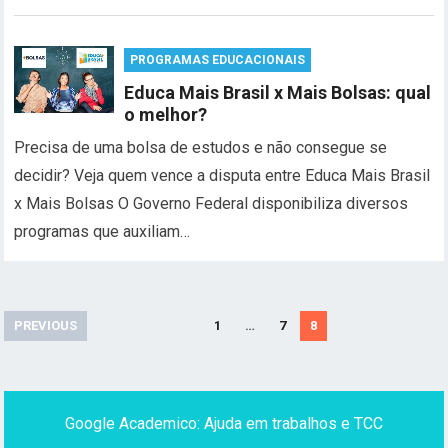
PROGRAMAS EDUCACIONAIS
Educa Mais Brasil x Mais Bolsas: qual
o melhor?
Precisa de uma bolsa de estudos e não consegue se
decidir? Veja quem vence a disputa entre Educa Mais Brasil
x Mais Bolsas O Governo Federal disponibiliza diversos
programas que auxiliam…
Paginação
PREVIOUS
1
…
7
8
de
posts
Google Academico: Ajuda em trabalhos e TCC