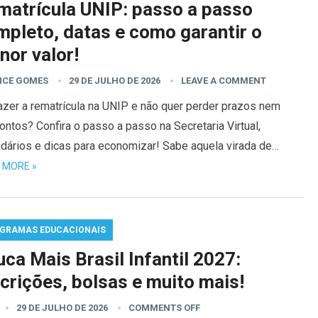
matrícula UNIP: passo a passo
mpleto, datas e como garantir o
nor valor!
ICE GOMES
29 DE JULHO DE 2026
LEAVE A COMMENT
azer a rematrícula na UNIP e não quer perder prazos nem
ntos? Confira o passo a passo na Secretaria Virtual,
ndários e dicas para economizar! Sabe aquela virada de…
 MORE »
GRAMAS EDUCACIONAIS
ca Mais Brasil Infantil 2027:
crições, bolsas e muito mais!
29 DE JULHO DE 2026
COMMENTS OFF