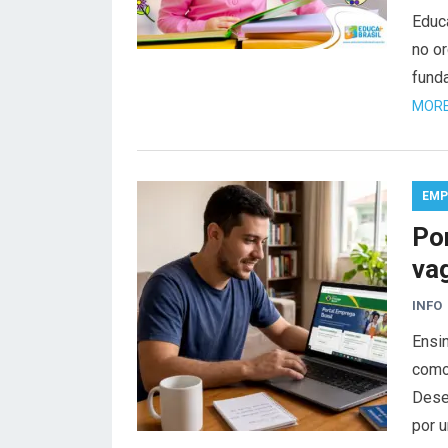
Educa
no o
fund
MORE
EMP
Po
va
INFO
Ensi
como
Dese
por 