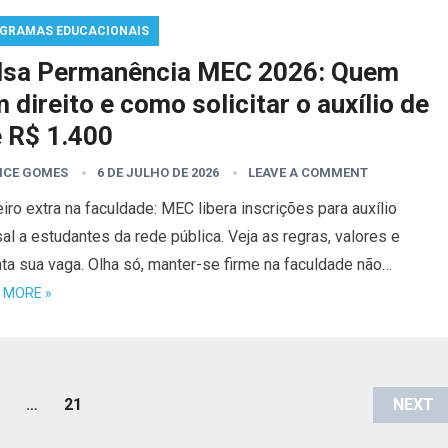
GRAMAS EDUCACIONAIS
lsa Permanência MEC 2026: Quem
 direito e como solicitar o auxílio de
é R$ 1.400
ICE GOMES
6 DE JULHO DE 2026
LEAVE A COMMENT
iro extra na faculdade: MEC libera inscrições para auxílio
l a estudantes da rede pública. Veja as regras, valores e
ta sua vaga. Olha só, manter-se firme na faculdade não…
 MORE »
…
21
NEXT