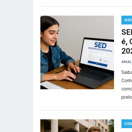
ASS
SED
é,
20
ANAL
Saiba
Conhe
como 
prat
COM