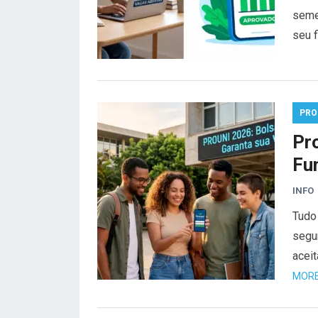
seme
seu 
PRO
Pr
Fu
INFO
Tudo
segu
acei
MORE