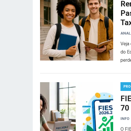
Re
Pa
Ta
ANAL
Veja
do E
perd
PRO
FI
70
INFO
O FI