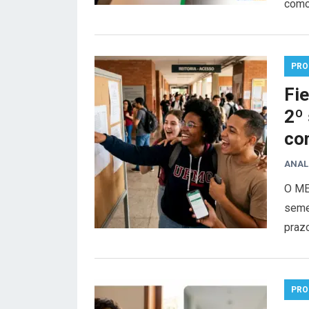
como 
PRO
Fie
2º 
co
ANAL
O MEC
seme
praz
PRO