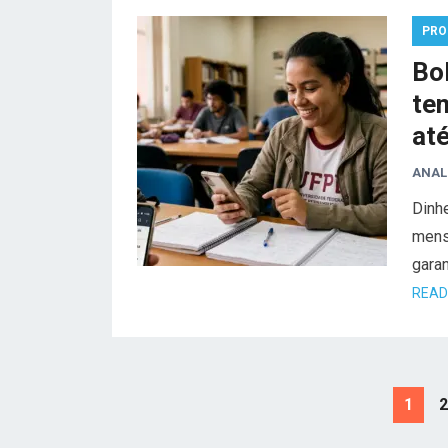
PRO
Bo
tem
at
ANAL
Dinhe
mensa
garan
READ
Paginação
1
2
de