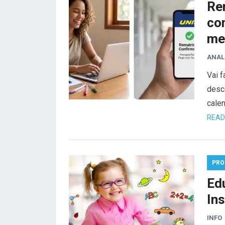
Re
co
me
ANAL
Vai f
desco
cale
READ
PRO
Edu
Ins
INFO